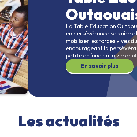
Outaouai
La Table Éducation Outaoua
en persévérance scolaire et
mobiliser les forces vives du
encourageant la persévéranc
petite enfance à la vie adu
En savoir plus
Les actualités