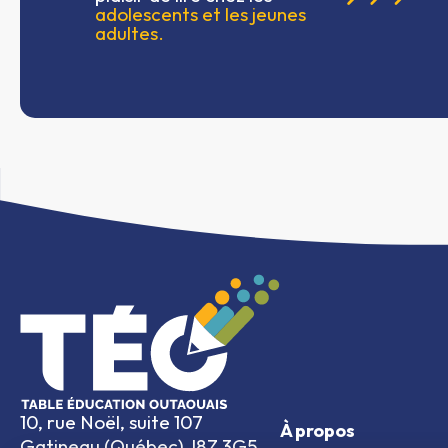
adolescents et les jeunes
adultes.
10, rue Noël, suite 107
À propos
Gatineau (Québec) J8Z 3G5