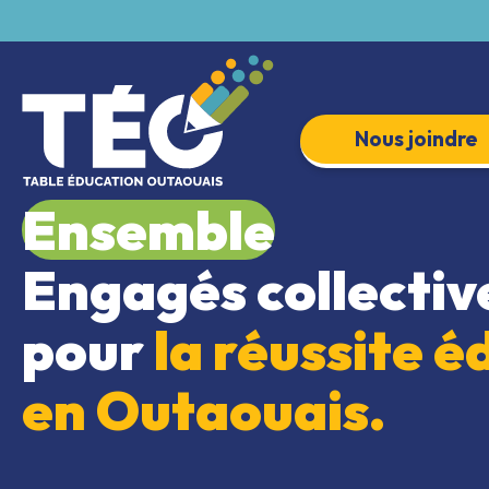
Nous joindre
Ensemble
Engagés collecti
pour
la réussite é
en Outaouais.