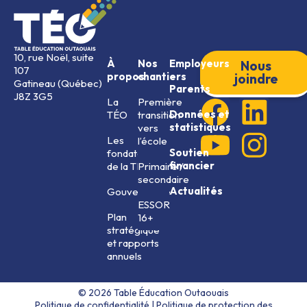
10, rue Noël, suite
À
Nos
Employeurs
Nous
107
propos
chantiers
joindre
Gatineau (Québec)
Parents
J8Z 3G5
La
Première
Données et
TÉO
transition
statistiques
vers
Les
l’école
Soutien
fondateurs
financier
de la TÉO
Primaire /
secondaire
Actualités
Gouvernance
ESSOR
Plan
16+
stratégique
et rapports
annuels
© 2026 Table Éducation Outaouais
Politique de confidentialité
|
Politique de protection des