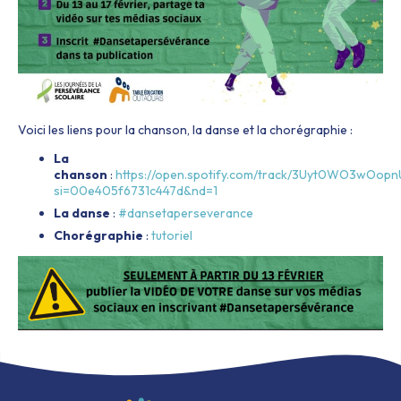
Voici les liens pour la chanson, la danse et la chorégraphie :
La
chanson
:
https://open.spotify.com/track/3Uyt0WO3wOop
si=00e405f6731c447d&nd=1
La danse
:
#dansetaperseverance
Chorégraphie
:
tutoriel