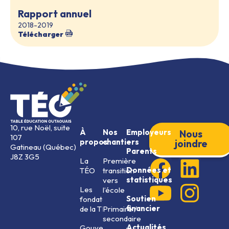
Rapport annuel
2018-2019
Télécharger
10, rue Noël, suite
À
Nos
Employeurs
Nous
107
propos
chantiers
joindre
Gatineau (Québec)
Parents
J8Z 3G5
La
Première
Données et
TÉO
transition
statistiques
vers
Les
l’école
Soutien
fondateurs
financier
de la TÉO
Primaire /
secondaire
Actualités
Gouvernance