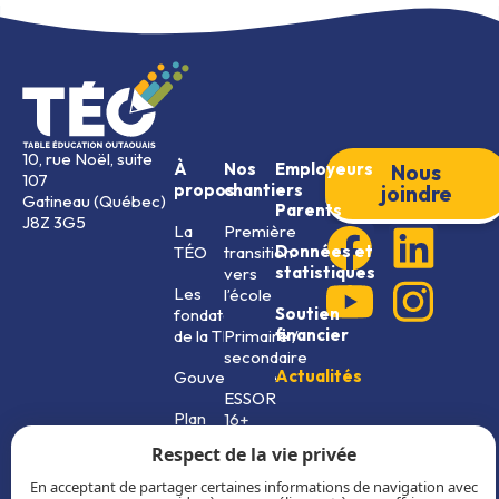
10, rue Noël, suite
À
Nos
Employeurs
Nous
107
propos
chantiers
joindre
Gatineau (Québec)
Parents
J8Z 3G5
La
Première
Données et
TÉO
transition
statistiques
vers
Les
l’école
Soutien
fondateurs
financier
de la TÉO
Primaire /
secondaire
Actualités
Gouvernance
ESSOR
Plan
16+
stratégique
Respect de la vie privée
et rapports
annuels
En acceptant de partager certaines informations de navigation avec