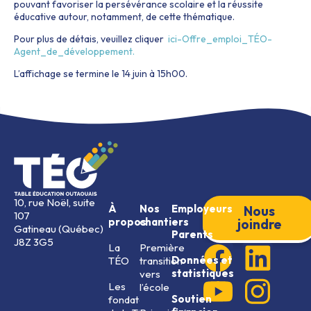
pouvant favoriser la persévérance scolaire et la réussite
éducative autour, notamment, de cette thématique.
Pour plus de détais, veuillez cliquer
ici-Offre_emploi_TÉO-
Agent_de_développement.
L’affichage se termine le 14 juin à 15h00.
10, rue Noël, suite
À
Nos
Employeurs
Nous
107
propos
chantiers
joindre
Gatineau (Québec)
Parents
J8Z 3G5
La
Première
Données et
TÉO
transition
statistiques
vers
Les
l’école
Soutien
fondateurs