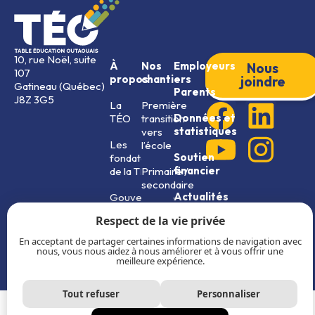
10, rue Noël, suite
À
Nos
Employeurs
Nous
107
propos
chantiers
joindre
Gatineau (Québec)
Parents
J8Z 3G5
La
Première
Données et
TÉO
transition
statistiques
vers
Les
l’école
Soutien
fondateurs
financier
de la TÉO
Primaire /
secondaire
Actualités
Gouvernance
ESSOR
Respect de la vie privée
Plan
16+
stratégique
En acceptant de partager certaines informations de navigation avec
et rapports
nous, vous nous aidez à nous améliorer et à vous offrir une
meilleure expérience.
annuels
Tout refuser
Personnaliser
© 2026 Table Éducation Outaouais
Politique de confidentialité
|
Politique de protection des