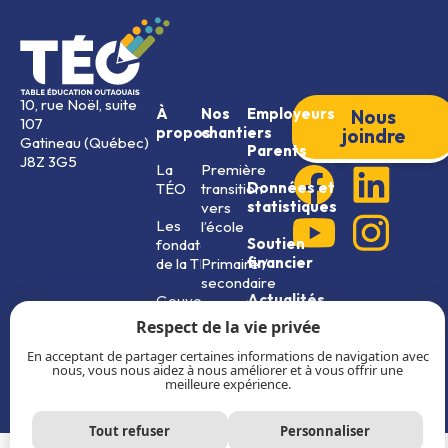
10, rue Noël, suite
À
Nos
Employeurs
Nous
107
propos
chantiers
joindre
Gatineau (Québec)
Parents
J8Z 3G5
La
Première
Données et
TÉO
transition
statistiques
vers
Les
l’école
Soutien
fondateurs
financier
de la TÉO
Primaire /
secondaire
Actualités
Gouvernance
ESSOR
Respect de la vie privée
Plan
16+
En acceptant de partager certaines informations de navigation avec
stratégique
nous, vous nous aidez à nous améliorer et à vous offrir une
et rapports
meilleure expérience.
annuels
Tout refuser
Personnaliser