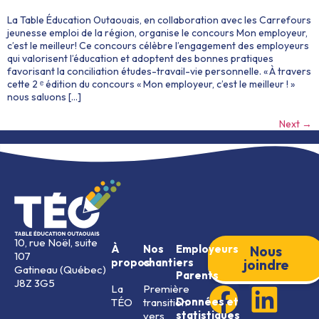
La Table Éducation Outaouais, en collaboration avec les Carrefours
jeunesse emploi de la région, organise le concours Mon employeur,
c’est le meilleur! Ce concours célèbre l’engagement des employeurs
qui valorisent l’éducation et adoptent des bonnes pratiques
favorisant la conciliation études-travail-vie personnelle. « À travers
cette 2 ᵉ édition du concours « Mon employeur, c’est le meilleur ! »
nous saluons […]
Next
→
10, rue Noël, suite
À
Nos
Employeurs
Nous
107
propos
chantiers
joindre
Gatineau (Québec)
Parents
J8Z 3G5
La
Première
Données et
TÉO
transition
statistiques
vers