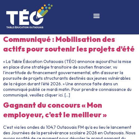
Communiqué : Mobilisation des
actifs pour soutenir les projets d’été
« La Table Éducation Outaouais (TÉO) annonce aujourd’hui la mise
en place d’une stratégie transitoire de soutien financier, vu
l’incertitude du financement gouvernemental, afin d’assurer la
poursuite de projets structurants destinés aux jeunes vulnérables
de la région durant l’été 2026. » Une annonce faite dans un
communiqué publié ce mardi matin. Pour prendre connaissance du
communiqué, veuillez cliquer ici. […]
Gagnant du concours « Mon
employeur, c’est le meilleur »
C’est via les ondes du 104,7 Outaouais FM qu’a eu lieu le lancement
des Journées de la persévérance scolaire 2026 en Outaouais. Nous
avons profité de ce moment pour dévoiler le grand gagnant du